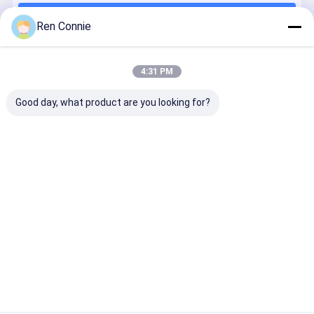
Continuer
502 super colle
Ren Connie
Sédatif pour carreaux en céramique
4:31 PM
Nos Catégories
Collage électronique matériel
Good day, what product are you looking for?
Collage pour automobile
Collage de réparation ménagère
Collage pour décoration de meubles
Colle époxy
Adhésif
Pas plus de
adhésif à
AB
acrylique
colle de clous
filetage
modifié
Aperçu
Au sujet de
Contactez-
Desktop
nous
nous
Site
Plan du
Politique en matière de protection de
site
la vie privée