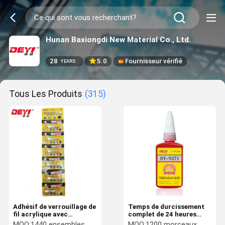
Hunan Baxiongdi New Material Co., Ltd.
28
5.0
Fournisseur vérifié
YEARS
Tous Les Produits
(315)
Adhésif de verrouillage de
Temps de durcissement
fil acrylique avec
complet de 24 heures
viscosité CPS 4000-6000
N271 Adhésif anaérobie à
MOQ:
1440 ensembles
MOQ:
1200 morceaux