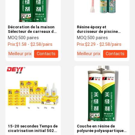
Décoration de la maison
Résine époxy et
Sélecteur de carreaux de
durcisseur de piscine
sol en céramique
adhésif pour les
MOQ:
500 paires
MOQ:
500 paires
Sélecteur de surface de
bâtiments
Prix:
$1.58 - $2.58/pairs
Prix:
$2.29 - $2.58/pairs
carreaux en céramique
époxy
Meilleur prix
Contacts
Meilleur prix
Contacts
À La Maison
Produits
Vidéos
À Propos De
Nous
15-20 secondes Temps de
Couche en résine de
cicatrisation initial 502
polyurée polyaspartique