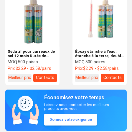
Sédatif pour carreaux de
Époxy étanche à l'eau,
sol 12 mois Durée de
étanche à la terre, double
conservation Résine
composant, adhésif pour
MOQ:
500 paires
MOQ:
500 paires
époxy durcisseur
les salles de bain
Prix:
$2.29 - $2.58/pairs
Prix:
$2.29 - $2.58/pairs
Carreaux de céramique
Meilleur prix
Contacts
Meilleur prix
Contacts
Économisez votre temps
Laissez-nous contacter les meilleurs
produits avec vous.
Donnez votre exigence