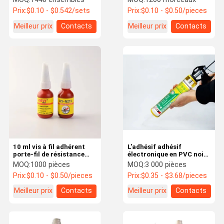
Longue durée
haute résistance à fil de
Prix:
$0.10 - $0.542/sets
Prix:
$0.10 - $0.50/pieces
fermeture
Meilleur prix
Contacts
Meilleur prix
Contacts
10 ml vis à fil adhérent
L'adhésif adhésif
porte-fil de résistance
électronique en PVC noir
moyenne verrouilleur fil
et clair de qualité
MOQ:
1000 pièces
MOQ:
3 000 pièces
métallique serré N271
professionnelle
Prix:
$0.10 - $0.50/pieces
Prix:
$0.35 - $3.68/pieces
Meilleur prix
Contacts
Meilleur prix
Contacts