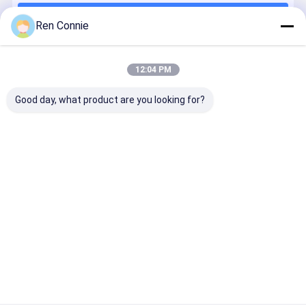
Continuer
502 super colle
Ren Connie
Sédatif pour carreaux en céramique
12:04 PM
Nos Catégories
Collage électronique matériel
Good day, what product are you looking for?
Collage pour automobile
Collage de réparation ménagère
Collage pour décoration de meubles
Colle époxy
Adhésif
Pas plus de
adhésif à
AB
acrylique
colle de clous
filetage
modifié
Aperçu
Au sujet de
Contactez-
Desktop
nous
nous
Site
Plan du
Politique en matière de protection de
site
la vie privée