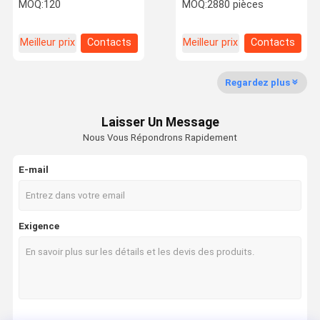
pour les applications
température pour
MOQ:
120
MOQ:
2880 pièces
industrielles
équipement industriel
professionnelles
Meilleur prix
Contacts
Meilleur prix
Contacts
Visite De
Contrôle De
Nous
Nouvelles
L'usine
La Qualité
Contacter
Regardez plus
Laisser Un Message
Nous Vous Répondrons Rapidement
Les Affaires
E-mail
Colle époxy AB
Adhésif acrylique modifié
Exigence
Pas plus de colle de clous
adhésif à filetage
fabricant de garniture