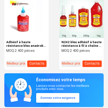
Adhésif à haute
N242 bleu adhésif à haute
résistance bleu anaérobie
résistance à fil à chaîne à
à fil d'adhésif à
durcissement rapide pour
MOQ:
2 400 pièces
MOQ:
2 400 pièces
durcissement rapide pour
les vis et les écrous
les vis et les écrous
verrouillés
Meilleur prix
Contacts
Meilleur prix
Contacts
Économisez votre temps
Laissez-nous contacter les meilleurs
produits avec vous.
Donnez votre exigence