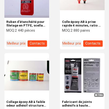
Ruban d'étanchéité pour
Colle époxy AB à prise
filetage en PTFE, scellant
rapide 4 minutes, ratio de
imperméable haute
mélange 1:1, adhésif à
MOQ:
2 440 pièces
MOQ:
2 880 paires
température pour tuyaux
haute résistance au
métalliques
cisaillement pour
réparations industrielles
Meilleur prix
Contacts
Meilleur prix
Contacts
de métaux
À La Maison
Produits
Vidéos
À Propos De
Nous
Collage époxy AB à faible
Fabricant de joints
odeur adhésif structurel
adhésifs à haute