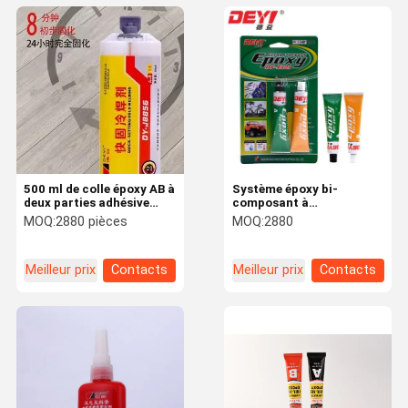
500 ml de colle époxy AB à
Système époxy bi-
deux parties adhésive
composant à
structurelle à haute
durcissement en 90
MOQ:
2880 pièces
MOQ:
2880
résistance à
minutes, adhésif à haute
durcissement rapide pour
résistance au
la réparation industrielle
cisaillement pour la
Meilleur prix
Contacts
Meilleur prix
Contacts
des métaux
réparation industrielle
des métaux