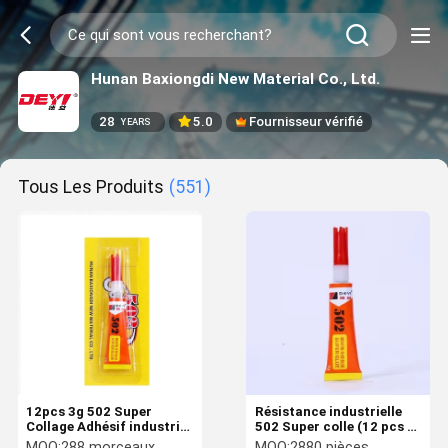
Hunan Baxiongdi New Material Co., Ltd.
28
5.0
Fournisseur vérifié
YEARS
Tous Les Produits
(551)
12pcs 3g 502 Super
Résistance industrielle
Collage Adhésif industriel
502 Super colle (12 pcs x
résistant fournit une
3g) Adhésif à
MOQ:
288 morceaux
MOQ:
2880 pièces