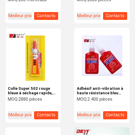
adhérence durable et
durcissement rapide pour
forte sur diverses
différentes surfaces
surfaces
Meilleur prix
Contacts
Meilleur prix
Contacts
Colle Super 502 rouge
Adhésif anti-vibration à
bleue à séchage rapide,
haute résistance bleu
colle adhésive
anaérobie pour
MOQ:
2880 pièces
MOQ:
2 400 pièces
instantanée pour
verrouillage à vis
réparation de matériel,
liaison forte
Meilleur prix
Contacts
Meilleur prix
Contacts