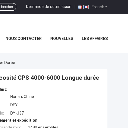
Demande de soumission
|
French
chercher
NOUS CONTACTER
NOUVELLES
LES AFFAIRES
gue Durée
viscosité CPS 4000-6000 Longue durée
uit:
Hunan, Chine
DEYI
e:
DY-J37
ement et expédition:
mande min:
1440 ensembles