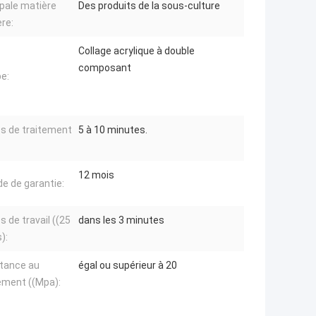
ipale matière
Des produits de la sous-culture
re:
Collage acrylique à double
composant
pe:
 de traitement
5 à 10 minutes.
12 mois
de de garantie:
 de travail ((25
dans les 3 minutes
):
tance au
égal ou supérieur à 20
lement ((Mpa):