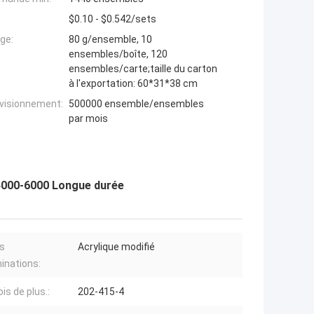
$0.10 - $0.542/sets
ge:
80 g/ensemble, 10
ensembles/boîte, 120
ensembles/carte;taille du carton
à l'exportation: 60*31*38 cm
ovisionnement:
500000 ensemble/ensembles
par mois
S 4000-6000 Longue durée
s
Acrylique modifié
inations:
is de plus.:
202-415-4