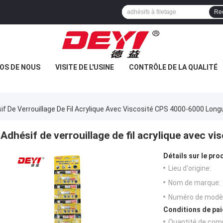
Re
OS DE NOUS
VISITE DE L'USINE
CONTRÔLE DE LA QUALITÉ
if De Verrouillage De Fil Acrylique Avec Viscosité CPS 4000-6000 Lon
Adhésif de verrouillage de fil acrylique avec 
Détails sur le prod
Lieu d'origine:
Nom de marque:
Numéro de modèl
Conditions de pai
Quantité de com