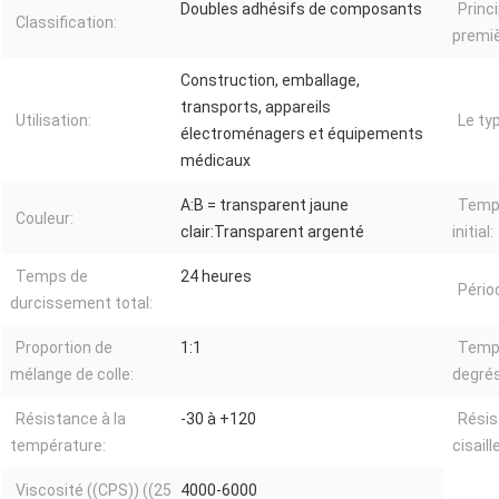
Doubles adhésifs de composants
Princ
Classification:
premiè
Construction, emballage,
transports, appareils
Utilisation:
Le ty
électroménagers et équipements
médicaux
A:B = transparent jaune
Temps
Couleur:
clair:Transparent argenté
initial:
Temps de
24 heures
Pério
durcissement total:
Proportion de
1:1
Temps
mélange de colle:
degrés
Résistance à la
-30 à +120
Résis
température:
cisail
Viscosité ((CPS)) ((25
4000-6000