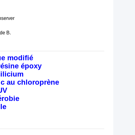
onserver
 de B.
ue modifié
résine époxy
ilicium
c au chloroprène
UV
érobie
le