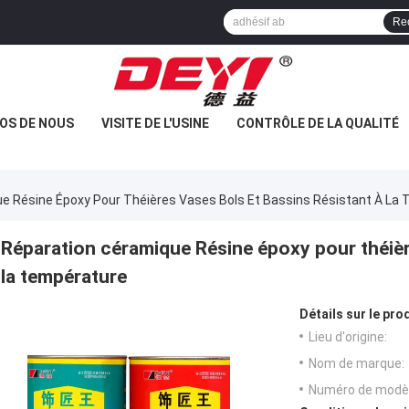
Re
OS DE NOUS
VISITE DE L'USINE
CONTRÔLE DE LA QUALITÉ
e Résine Époxy Pour Théières Vases Bols Et Bassins Résistant À La
Réparation céramique Résine époxy pour théièr
la température
Détails sur le prod
Lieu d'origine:
Nom de marque:
Numéro de modèl