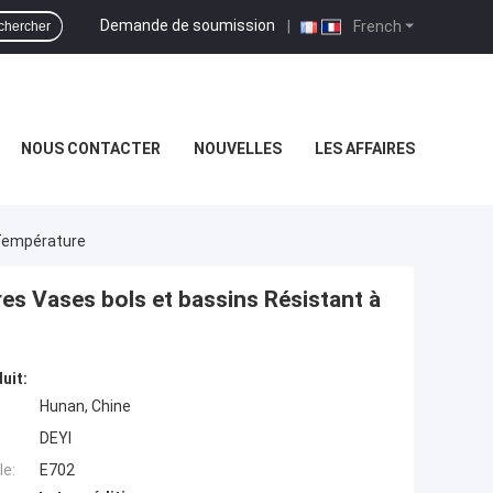
Demande de soumission
|
French
chercher
NOUS CONTACTER
NOUVELLES
LES AFFAIRES
 Température
es Vases bols et bassins Résistant à
uit:
Hunan, Chine
DEYI
e:
E702