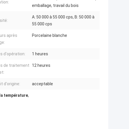
ation:
emballage, travail du bois
A: 50 000 à 55 000 cps, B: 50 000 à
sité:
55 000 cps
urs après
Porcelaine blanche
ge:
 d'opération:
1 heures
 de traitement
12 heures
et:
t d'origine:
acceptable
 la température
,