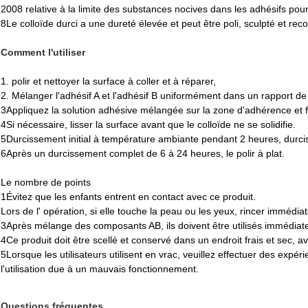
2008 relative à la limite des substances nocives dans les adhésifs pour 
8Le colloïde durci a une dureté élevée et peut être poli, sculpté et re
Comment l'utiliser
1. polir et nettoyer la surface à coller et à réparer,
2. Mélanger l'adhésif A et l'adhésif B uniformément dans un rapport de
3Appliquez la solution adhésive mélangée sur la zone d'adhérence et f
4Si nécessaire, lisser la surface avant que le colloïde ne se solidifie.
5Durcissement initial à température ambiante pendant 2 heures, durc
6Après un durcissement complet de 6 à 24 heures, le polir à plat.
Le nombre de points
1Évitez que les enfants entrent en contact avec ce produit.
Lors de l' opération, si elle touche la peau ou les yeux, rincer immédia
3Après mélange des composants AB, ils doivent être utilisés immédiate
4Ce produit doit être scellé et conservé dans un endroit frais et sec, 
5Lorsque les utilisateurs utilisent en vrac, veuillez effectuer des expérie
l'utilisation due à un mauvais fonctionnement.
Questions fréquentes