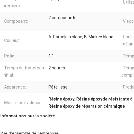
Utilis
première:
2 composants
Composant:
Visco
A: Porcelain blanc, B: Mickey blanc
Coule
Couleur:
mélan
Ratio:
1:1
Temps
Temps de traitement
2 heures
Temps
initial:
compl
Apparence:
Pâte lisse
Produi
Résine époxy
,
Résine époxyde résistante à
Mettre en évidence:
Résine époxy de réparation céramique
Informations sur la société
Vue d'ensemble de l'entreprise