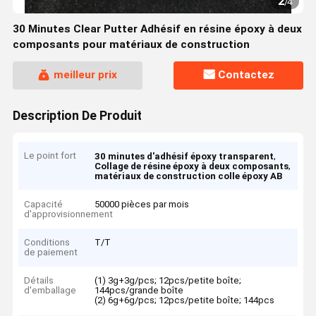
2
/
4
30 Minutes Clear Putter Adhésif en résine époxy à deux
composants pour matériaux de construction
meilleur prix
Contactez
Description De Produit
Le point fort
,
30 minutes d'adhésif époxy transparent
,
Collage de résine époxy à deux composants
matériaux de construction colle époxy AB
Capacité
50000 pièces par mois
d'approvisionnement
Conditions
T/T
de paiement
Détails
(1) 3g+3g/pcs; 12pcs/petite boîte;
d'emballage
144pcs/grande boîte
(2) 6g+6g/pcs; 12pcs/petite boîte; 144pcs