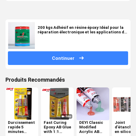
200 kgs Adhésif en résine époxy Idéal pour la
réparation électronique et les applications de
coulée
Continuer
Produits Recommandés
Durcissement
Fast Curing
DEYI Classic
Joint
rapide 5
Epoxy AB Glue
Modified
d'étanchéi
minutes
with 1:1
Acrylic AB
en silicone