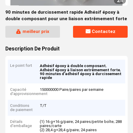
2
/
4
90 minutes de durcissement rapide Adhésif époxy à
double composant pour une liaison extrêmement forte
meilleur prix
Contactez
Description De Produit
Le point fort
,
Adhésif époxy à double composant
,
Adhésif époxy à liaison extrêmement forte
90 minutes d'adhésif époxy à durcissement
rapide
Capacité
150000000 Paire/paires par semaine
d'approvisionnement
Conditions
T/T
de paiement
Détails
(1) 16 g+16 g/paire; 24 paires/petite boîte; 288
d'emballage
paires/carte
(2) 28,4 g+28,4 g/paire; 24 paires