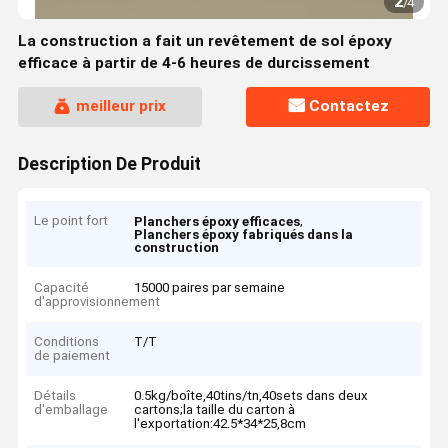
2
/
4
La construction a fait un revêtement de sol époxy
efficace à partir de 4-6 heures de durcissement
meilleur prix
Contactez
Description De Produit
Le point fort
,
Planchers époxy efficaces
Planchers époxy fabriqués dans la
construction
Capacité
15000 paires par semaine
d'approvisionnement
Conditions
T/T
de paiement
Détails
0.5kg/boîte,40tins/tn,40sets dans deux
d'emballage
cartons;la taille du carton à
l'exportation:42.5*34*25,8cm