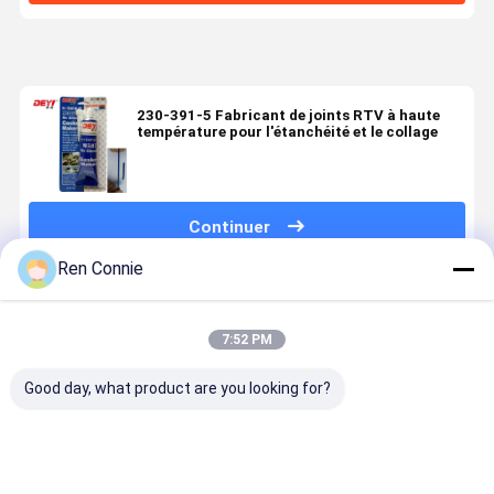
230-391-5 Fabricant de joints RTV à haute
température pour l'étanchéité et le collage
Continuer
Ren Connie
Produits Recommandés
7:52 PM
Good day, what product are you looking for?
Adhésif
Adhésif époxy
Viscosité de
Collage au
acrylique
certifié RoHS
la visco-filtre
verrouillab
modifié AB à
pour matériel
en métal
à vis N242