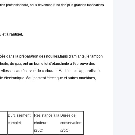
tion professionnelle, nous devenons l'une des plus grandes fabrications
 et à l'antigel.
cée dans la préparation des nouilles.tapis d'amiante, le tampon
huile, de gaz, ont un bon effet d'étanchéité à l'épreuve des
 vitesses, au réservoir de carburant.Machines et appareils de
ie électronique, équipement électrique et autres machines,
Durcissement
Résistance à la
Durée de
complet
chaleur
conservation
(
25C
)
(
25
C
)