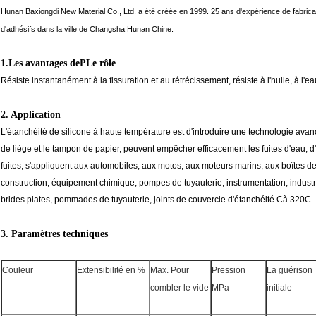
Hunan Baxiongdi New Material Co., Ltd. a été créée en 1999. 25 ans d'expérience de fabrica
d'adhésifs dans la ville de Changsha Hunan Chine.
1.
Les avantages de
P
Le rôle
Résiste instantanément à la fissuration et au rétrécissement, résiste à l'huile, à l'eau
2. Application
L'étanchéité de silicone à haute température est d'introduire une technologie avan
de liège et le tampon de papier, peuvent empêcher efficacement les fuites d'eau, d'
fuites, s'appliquent aux automobiles, aux motos, aux moteurs marins, aux boîtes de
construction, équipement chimique, pompes de tuyauterie, instrumentation, industr
brides plates, pommades de tuyauterie, joints de couvercle d'étanchéité.
C
à 320
C
.
3. Paramètres techniques
Couleur
Extensibilité en %
Max. Pour
Pression
La guérison
combler le vide
MPa
initiale