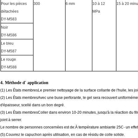
Pour les pièces
300
6 mm
10 à 12
15 à 20 minu
détachées
MPa
DY-M583
Noir
DY-M586
Le bleu
DY-M587
Le rouge
DY-M588
4. Méthode d' application
(1) Les États membres
Le premier nettoyage de la surface collante de l'huile, les joi
(2) Les États membres
Avec une buse perforante, le gel sera recouvert uniformémen
d'épaisseur, scellé dans un bon degré.
(3) Les États membres
Coller dans environ 10-20 minutes, jusqu'à la réaction du fi
joint à serrer.
Le nombre de personnes concernées est de:
À température ambiante 25
C
- un effe
(5).
Couvrez le capuchon après utilisation, en cas de résidu de colle solide.