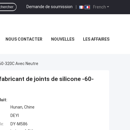
Demande de soumission
|
French
chercher
NOUS CONTACTER
NOUVELLES
LES AFFAIRES
-60-320C Avec Neutre
bricant de joints de silicone -60-
uit:
Hunan, Chine
DEYI
e:
DY-M586