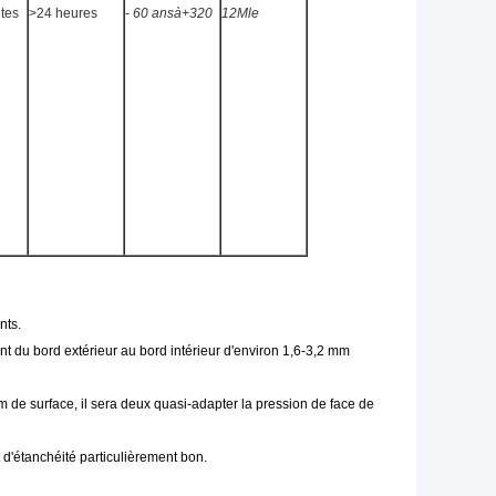
tes
>
24 heures
- 60 ans
à
+320
12M
le
nts.
t du bord extérieur au bord intérieur d'environ 1,6-3,2 mm
lm de surface, il sera deux quasi-adapter la pression de face de
t d'étanchéité particulièrement bon.