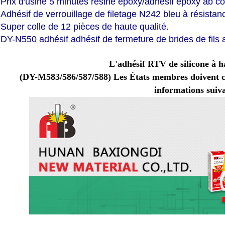
Prix d'usine 5 minutes résine époxy/adhésif époxy ab col
Adhésif de verrouillage de filetage N242 bleu à résista
Super colle de 12 pièces de haute qualité.
DY-N550 adhésif adhésif de fermeture de brides de fils
L'adhésif RTV de silicone à 
(DY-M583/586/587/588) Les États membres doivent c
informations suiv