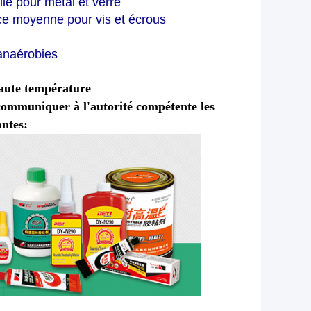
le pour métal et verre
nce moyenne pour vis et écrous
 anaérobies
haute température
ommuniquer à l'autorité compétente les
antes: