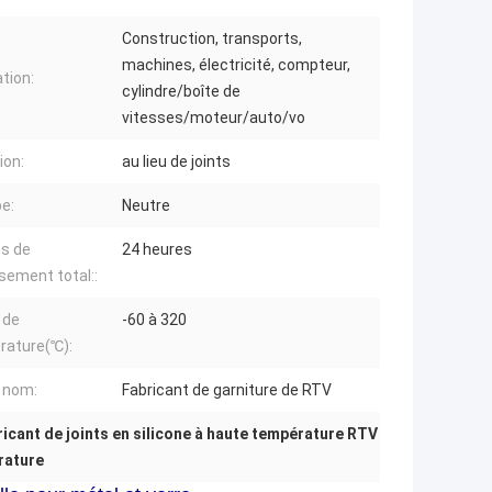
Construction, transports,
machines, électricité, compteur,
ation:
cylindre/boîte de
vitesses/moteur/auto/vo
ion:
au lieu de joints
pe:
Neutre
s de
24 heures
sement total::
 de
-60 à 320
rature(℃):
 nom:
Fabricant de garniture de RTV
icant de joints en silicone à haute température RTV
rature