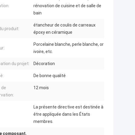
ation:
rénovation de cuisine et de salle de
bain
étancheur de coulis de carreaux
u produit:
époxy en céramique
Porcelaine blanche, perle blanche, or
ur:
ivoire, etc.
ation du projet:
Décoration
é:
De bonne qualité
 de
12 mois
vation:
La présente directive est destinée à
être appliquée dans les États
membres.
ble composant
,