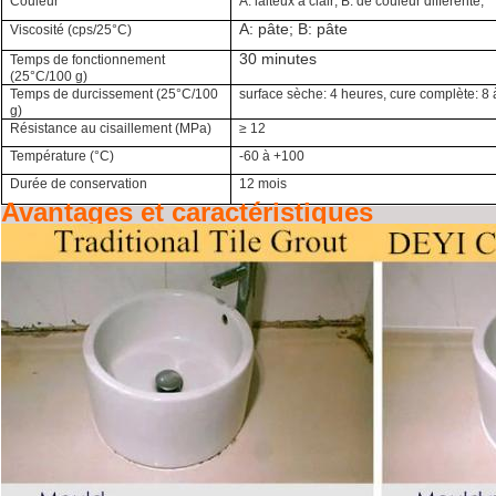
Couleur
A: laiteux à clair; B: de couleur différente;
A: pâte; B: pâte
Viscosité (cps/25
°C
)
30 minutes
Temps de fonctionnement
(25
°C
/100 g
)
Temps de durcissement (25
°C
/100
surface sèche: 4 heures, cure complète: 8
g)
Résistance au cisaillement (MPa)
≥ 12
Température (
°C
)
-60 à +100
Durée de conservation
12 mois
Avantages et caractéristiques