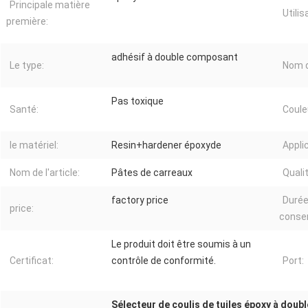
Principale matière
Utilis
première:
adhésif à double composant
Le type:
Nom d
Pas toxique
Santé:
Coule
le matériel:
Resin+hardener époxyde
Applic
Nom de l'article:
Pâtes de carreaux
Qualit
factory price
Durée
price:
conser
Le produit doit être soumis à un
Certificat:
contrôle de conformité.
Port:
Sélecteur de coulis de tuiles époxy à dou