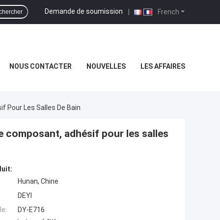
Demande de soumission
|
French
chercher
NOUS CONTACTER
NOUVELLES
LES AFFAIRES
f Pour Les Salles De Bain
le composant, adhésif pour les salles
uit:
Hunan, Chine
DEYI
e:
DY-E716