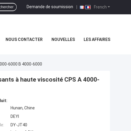
Demande de soumission
|
French
chercher
NOUS CONTACTER
NOUVELLES
LES AFFAIRES
 4000-6000 B 4000-6000
sants à haute viscosité CPS A 4000-
uit:
Hunan, Chine
DEYI
e:
DY-JT40