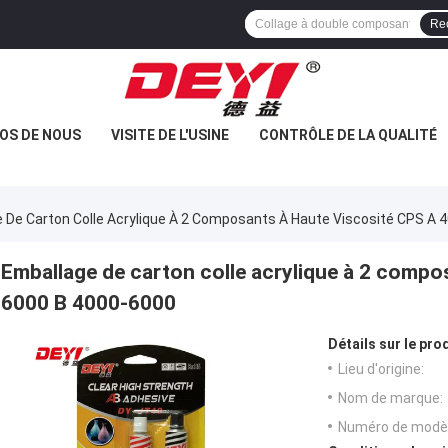
Re
OS DE NOUS
VISITE DE L'USINE
CONTRÔLE DE LA QUALITÉ
 De Carton Colle Acrylique À 2 Composants À Haute Viscosité CPS A
Emballage de carton colle acrylique à 2 compo
6000 B 4000-6000
Détails sur le prod
Lieu d'origine:
Nom de marque:
Numéro de modèl