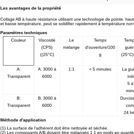
Les avantages de la propriété
Collage AB à haute résistance utilisant une technologie de pointe. hau
et basse température, peut se solidifier rapidement à température nor
Paramètres techniques
Couleur
Viscosité
Le
Temps
Temp
(CPS)
mélange
d'ouverture/100
guér
((25°C)
g
(25°C)
A:
A: 3000 à
1:1
< 5 minutes
La gu
Transparent
6000
init
5 à
min
B:
B: 3000 à
Durcis
Transparent
6000
com
24 h
Méthode d'application
(1) La surface de l'adhérent doit être nettoyée et séchée.
(2) Les composants A/B doivent être mélangés 1:1 en poids en quantité a