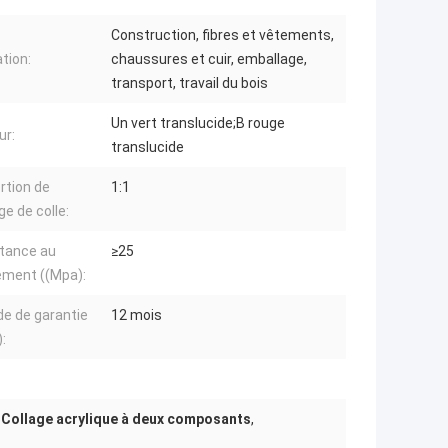
Construction, fibres et vêtements,
ation:
chaussures et cuir, emballage,
transport, travail du bois
Un vert translucide;B rouge
ur:
translucide
rtion de
1:1
e de colle:
tance au
≥25
lement ((Mpa):
de de garantie
12 mois
:
,
Collage acrylique à deux composants
,