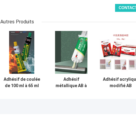
Autres Produits
Adhésif de coulée
Adhésif
Adhésif acryliq
de 100 ml à 65 ml
métallique AB à
modifié AB
pour réparer les
haute résistance
personnalisé po
trous de sable,
100 ml pour le
le travail du boi
les fissures et les
soudage des
résistant à -30 
motifs sur les
métaux Temps de
120 températur
moules
durcissement
métalliques
complet 24
heures