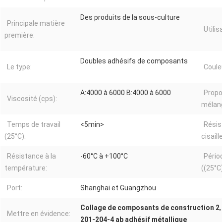
Des produits de la sous-culture
Principale matière
Utilis
première:
Doubles adhésifs de composants
Le type:
Coule
A:4000 à 6000 B:4000 à 6000
Propo
Viscosité (cps):
mélang
Temps de travail
<5min>
Résis
(25°C):
cisail
Résistance à la
-60°C à +100°C
Pério
température:
((25°C)
Port:
Shanghai et Guangzhou
Collage de composants de construction 2
Mettre en évidence:
201-204-4 ab adhésif métallique