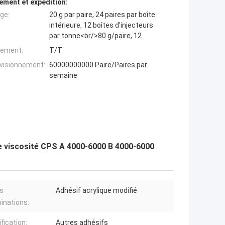
ement et expédition:
ge:
20 g par paire, 24 paires par boîte
intérieure, 12 boîtes d'injecteurs
par tonne<br/>80 g/paire, 12
iement:
T/T
ovisionnement:
60000000000 Paire/Paires par
semaine
te viscosité CPS A 4000-6000 B 4000-6000
s
Adhésif acrylique modifié
inations:
fication:
Autres adhésifs