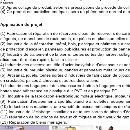
heures..
(3) Après collage du produit, selon les prescriptions du procédé de colla
(4) Ce produit est partiellement épais, sera un phénomène normal et n'af
Application du projet
(1) Fabrication et réparation de réservoirs d'eau, de réservoirs de carb
d'égouts, de manchons de roulements, de pièces en plastique telles que
(2) Industrie de la décoration: métal, bois, plastique et bâtiment sur 
de protection d'escalier, panneaux publicitaires et production de panne
(3) Industrie de traitement de la pierre: toutes sortes de marbre, col
silice pour être plus rapide, facile à utiliser.
4) Industrie des ascenseurs: tôle d'acier inoxydable d'ascenseur et a
(5) Industrie du meuble: plastique, bandes et panneaux métalliques déco
(6). Artisanat, jouets, toutes sortes d'industries de fabrication de bijou
en crustacés, pinces à cheveux et autres décorations.
7) Industrie des bagages et des chaussures: boîtes à bagages en métal
bottes avec adhérence en plastique dur PVC et en plastique PO.
(8). Industrie de la fabrication électronique: moteur électrique, moteu
(9). Fabrication d'équipements sportifs: planche à roulettes, équipement
(10) Industrie des machines: une variété de pièces mécaniques de répar
(11) Industrie de l'éclairage: installation de toutes sortes de pièces d'é
(12) réparation de bouchons de tuyaux chimiques et de tuyaux de gaz l
(13) Réparation de biens ménagers.