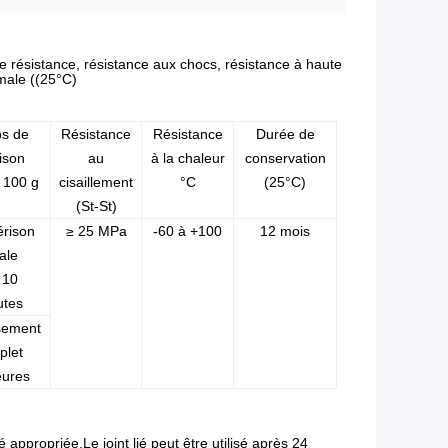
te résistance, résistance aux chocs, résistance à haute
male ((25°C)
s de
Résistance
Résistance
Durée de
ison
au
à la chaleur
conservation
 100 g
cisaillement
°C
(25°C)
(St-St)
érison
≥ 25 MPa
-60 à +100
12 mois
iale
 10
utes
sement
plet
eures
ppropriée.Le joint lié peut être utilisé après 24